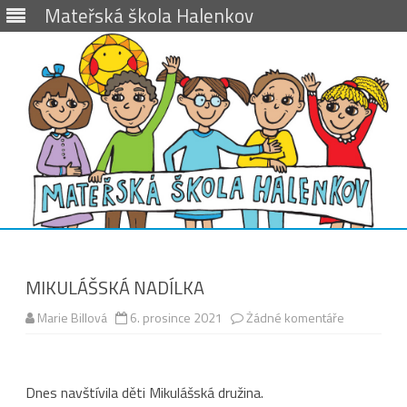
Mateřská škola Halenkov
Skip
to
content
MIKULÁŠSKÁ NADÍLKA
u
Marie Billová
6. prosince 2021
Žádné komentáře
textu
s
názvem
MIKULÁŠSK
NADÍLKA
Dnes navštívila děti Mikulášská družina.