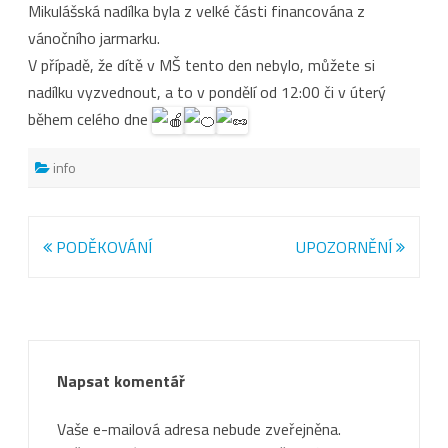
Mikulášská nadílka byla z velké části financována z
vánočního jarmarku.
V případě, že dítě v MŠ tento den nebylo, můžete si
nadílku vyzvednout, a to v pondělí od 12:00 či v úterý
během celého dne
info
Navigace
PODĚKOVÁNÍ
UPOZORNĚNÍ
pro
příspěvek
Napsat komentář
Vaše e-mailová adresa nebude zveřejněna.