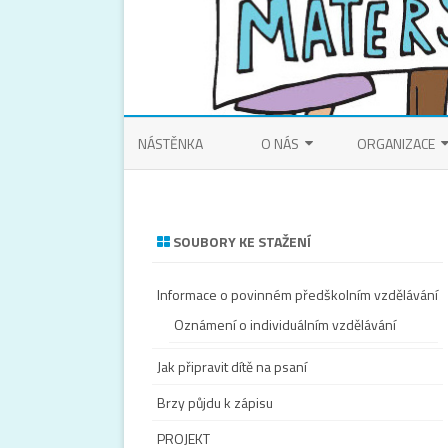
NÁSTĚNKA
O NÁS
ORGANIZACE
KONTAKT
TŘÍDY
IDENTIFIKAČNÍ ÚDAJE ŠKOLY
ŠKOLNÍ ŘÁD
SOUBORY KE STAŽENÍ
OBECNÉ INFORMACE O ŠKOLE
ŠKOLNÍ VZDĚLÁ
Informace o povinném předškolním vzdělávání
PERSONÁLNÍ OBSAZENÍ
ORGANIZACE DN
Oznámení o individuálním vzdělávání
ROZPOČTY
ORGANIZACE ŠK
Jak připravit dítě na psaní
AKCE
ČESKÁ ŠKOLNÍ INSPEKCE
Brzy půjdu k zápisu
PROJEKT