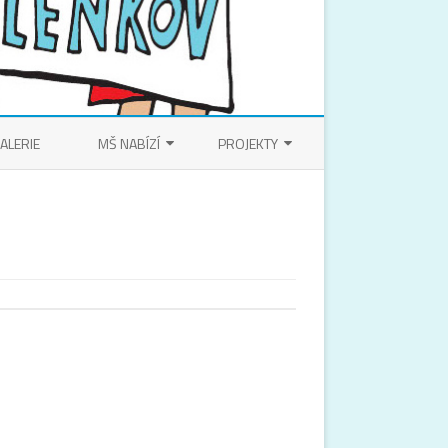
ALERIE
MŠ NABÍZÍ
PROJEKTY
KROUŽKY
ŠABLONY
LOGOPEDICKÁ PÉČE
SZIF
DALŠÍ PROJEKTY