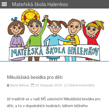
Mateřská škola Halenkov
Skip
to
content
Mikulášská besídka pro děti
u
Marie Billová
29. listopadu 2016
Žádné komentáře
textu
s
názvem
Již tradičně se v naší MŠ uskuteční Mikulášská besídka pro
Mikulášsk
besídka
děti, a to v dopoledních hodinách, během běžného
pro
děti