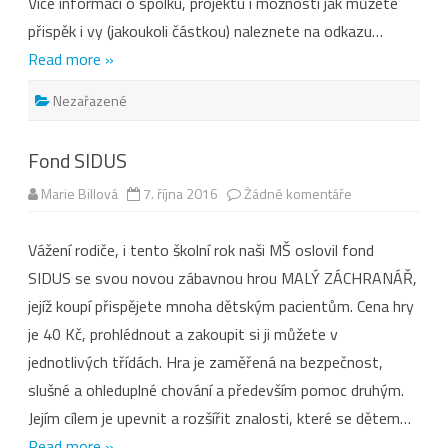
Více informací o spolku, projektu i možnosti jak můžete
přispěk i vy (jakoukoli částkou) naleznete na odkazu…
Read more »
Nezařazené
Fond SIDUS
u
Marie Billová
7. října 2016
Žádné komentáře
textu
s
názvem
Vážení rodiče, i tento školní rok naši MŠ oslovil fond
Fond
SIDUS
SIDUS se svou novou zábavnou hrou MALÝ ZÁCHRANÁŘ,
jejíž koupí přispějete mnoha dětským pacientům. Cena hry
je 40 Kč, prohlédnout a zakoupit si ji můžete v
jednotlivých třídách. Hra je zaměřená na bezpečnost,
slušné a ohleduplné chování a především pomoc druhým.
Jejím cílem je upevnit a rozšířit znalosti, které se dětem…
Read more »