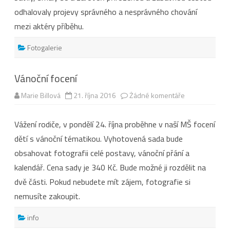
odhalovaly projevy správného a nesprávného chování
mezi aktéry příběhu.
Fotogalerie
Vánoční focení
u
Marie Billová
21. října 2016
Žádné komentáře
textu
s
názvem
Vážení rodiče, v pondělí 24. října proběhne v naší MŠ focení
Vánoční
focení
dětí s vánoční tématikou. Vyhotovená sada bude
obsahovat fotografii celé postavy, vánoční přání a
kalendář. Cena sady je 340 Kč. Bude možné ji rozdělit na
dvě části. Pokud nebudete mít zájem, fotografie si
nemusíte zakoupit.
info