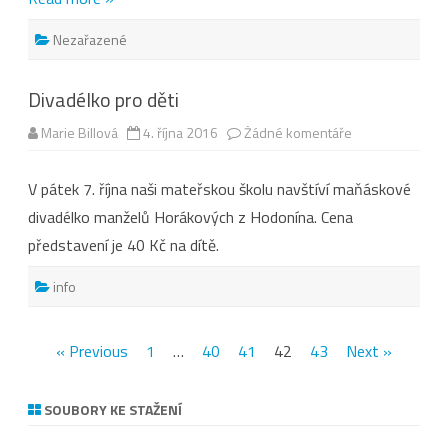
Nezařazené
Divadélko pro děti
u
Marie Billová
4. října 2016
Žádné komentáře
textu
s
názvem
V pátek 7. října naši mateřskou školu navštíví maňáskové
Divadélko
pro
divadélko manželů Horákových z Hodonína. Cena
děti
představení je 40 Kč na dítě.
info
Stránkování
« Previous
1
…
40
41
42
43
Next »
příspěvků
SOUBORY KE STAŽENÍ