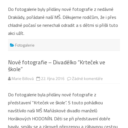
s
názvem
Do fotogalerie byly přidány nové fotografie z nedávné
Nové
fotografie
Drakiády, pořádané naší MŠ. Děkujeme rodičům, že i přes
–
Drakiáda
chladné počasí se nenechali odradit a s dětmi si přišli tuto
akci užít.
Fotogalerie
Nové fotografie – Divadélko “Krteček ve
škole”
u
Marie Billová
22. října 2016
Žádné komentáře
textu
s
názvem
Do fotogalerie byla přidány nové fotografie z
Nové
fotografie
představení “Krteček ve škole”. S touto pohádkou
–
Divadélko
navštívilo naši MŠ Maňáskové divadlo manželů
“Krteček
ve
Horákových HODONÍN. Děti se při představení dobře
škole”
bavily, smály se a zároveň přirozenou a zábavnou cestou