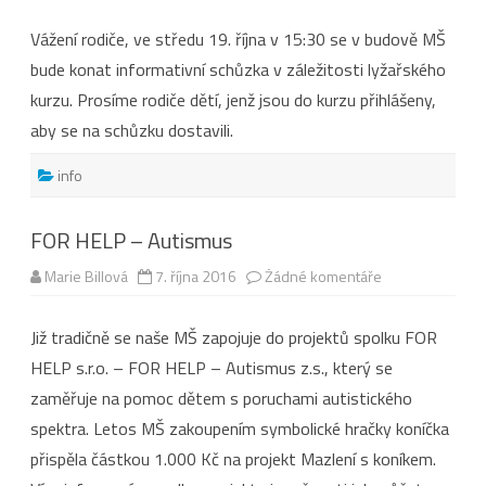
s
názvem
Vážení rodiče, ve středu 19. října v 15:30 se v budově MŠ
Lyžařský
kurz
bude konat informativní schůzka v záležitosti lyžařského
pro
děti
kurzu. Prosíme rodiče dětí, jenž jsou do kurzu přihlášeny,
–
schůzka
aby se na schůzku dostavili.
info
FOR HELP – Autismus
u
Marie Billová
7. října 2016
Žádné komentáře
textu
s
názvem
Již tradičně se naše MŠ zapojuje do projektů spolku FOR
FOR
HELP
HELP s.r.o. – FOR HELP – Autismus z.s., který se
–
Autismus
zaměřuje na pomoc dětem s poruchami autistického
spektra. Letos MŠ zakoupením symbolické hračky koníčka
přispěla částkou 1.000 Kč na projekt Mazlení s koníkem.