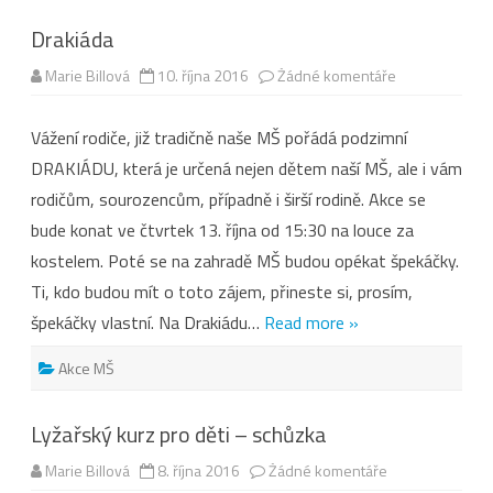
Drakiáda
u
Marie Billová
10. října 2016
Žádné komentáře
textu
s
názvem
Vážení rodiče, již tradičně naše MŠ pořádá podzimní
Drakiáda
DRAKIÁDU, která je určená nejen dětem naší MŠ, ale i vám
rodičům, sourozencům, případně i širší rodině. Akce se
bude konat ve čtvrtek 13. října od 15:30 na louce za
kostelem. Poté se na zahradě MŠ budou opékat špekáčky.
Ti, kdo budou mít o toto zájem, přineste si, prosím,
špekáčky vlastní. Na Drakiádu…
Read more »
Akce MŠ
Lyžařský kurz pro děti – schůzka
u
Marie Billová
8. října 2016
Žádné komentáře
textu