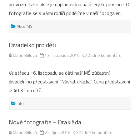
provozu. Tako akce je naplánována na úterý 6. prosince. O
fotografie se s Vámi rodiči podělíme v naší fotogalerii.
Akce MŠ
Divadélko pro děti
u
Marie Billová
13. listopadu 2016
Žádné komentáře
textu
s
názvem
Ve středu 16. listopadu se děti naší MŠ zúčastní
Divadélko
pro
divadelního představení ”Návrat dráčka”. Cena představení
děti
je 40 Kč na dítě.
info
Nové fotografie – Drakiáda
u
Marie Billová
22. října 2016
Žádné komentáře
textu